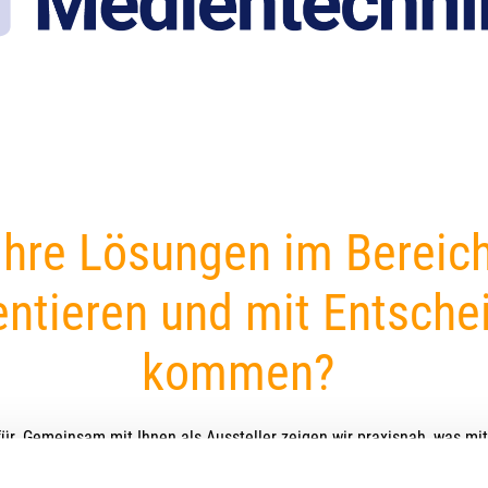
Newline Interactive Displays
21:9 Ultrawide Displa
Samsung Displays
SMART Boards Displays
SONY Displays
Viewsonic Displays
Ihre Lösungen im Bereic
entieren und mit Entsche
kommen?
ür.
Gemeinsam mit Ihnen als Aussteller zeigen wir praxisnah, was mi
eichen von Digital Signage, Video- und Konferenztechnik über Licht-