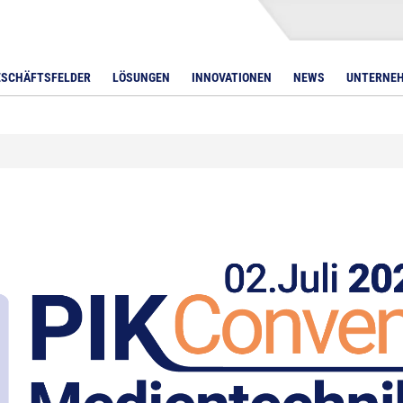
ESCHÄFTSFELDER
LÖSUNGEN
INNOVATIONEN
NEWS
UNTERNE
LED Bars
AVer Displays
DMX-Controller
Lichtpulte
Displays unter 32 Zol
S
Avocor
Displays 32 – 55 Zoll
DTEN Displays
Displays 56 – 65 Zoll
Iiyama Displays
Displays 66 – 75 Zoll
Legamaster Displays
Displays 76 – 85 Zoll
NEC Displays
Displays über 85 Zoll