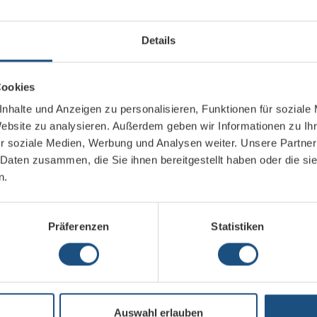
und Managed Services.
Es erwartet Sie:
Institutionen mit konkretem Bedarf an AV-Lösungen
Details
r Ort, auf Augenhöhe
Cookies
kte und Lösungen an Ihrem Stand, in Themenräumen oder im Rahmen vo
nhalte und Anzeigen zu personalisieren, Funktionen für soziale
Website zu analysieren. Außerdem geben wir Informationen zu I
r soziale Medien, Werbung und Analysen weiter. Unsere Partner
 Daten zusammen, die Sie ihnen bereitgestellt haben oder die s
lleg aus dem AV-Umfeld
n.
n angenehmer Atmosphäre mit gutem Essen und Raum für Gespräche
Präferenzen
Statistiken
2027 als Aussteller mit 
s eine E-Mail an events@
Auswahl erlauben