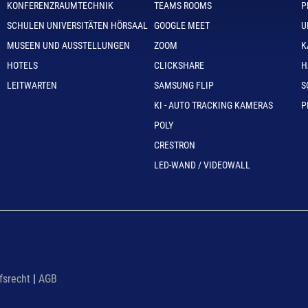
KONFERENZRAUMTECHNIK
TEAMS ROOMS
P
SCHULEN UNIVERSITÄTEN HÖRSAAL
GOOGLE MEET
U
MUSEEN UND AUSSTELLUNGEN
ZOOM
K
HOTELS
CLICKSHARE
H
LEITWARTEN
SAMSUNG FLIP
S
KI - AUTO TRACKING KAMERAS
P
POLY
CRESTRON
LED-WAND / VIDEOWALL
fsrecht
|
AGB