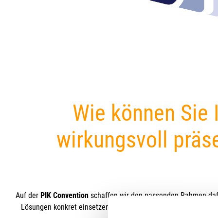
All-in-One LED Wände
e-Paper Displays
Wie können Sie 
wirkungsvoll präs
Auf der
PIK Convention
schaffen wir den passenden Rahmen daf
Lösungen konkret einsetzen. Die Schwerpunkte der Convention r