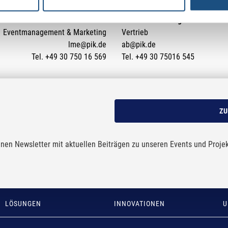
Lisa-Marie Eick
Alexander Boskugel
Eventmanagement & Marketing
Vertrieb
lme@pik.de
ab@pik.de
Tel. +49 30 750 16 569
Tel. +49 30 75016 545
ZU
nen Newsletter mit aktuellen Beiträgen zu unseren Events und Proje
LÖSUNGEN
INNOVATIONEN
U