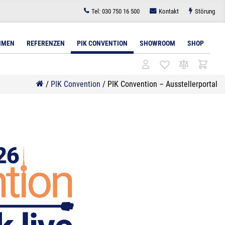
Tel:
030 750 16 500
Kontakt
Störung
HMEN
REFERENZEN
PIK CONVENTION
SHOWROOM
SHOP
/
PIK Convention
/
PIK Convention – Ausstellerportal
l
tudiobeleuchtung
Architekturbeleuchtung
Bodenlösungen für Displays
Lichttechnik für
Zubehör
Videokonferenzen
Lichttechnik
Wandlösungen für Displays
Zubehör