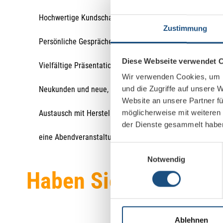
Hochwertige Kundschaft aus Unternehmen, Behörden und 
Zustimmung
Persönliche Gespräche statt anonymer Leads – direkt vo
Diese Webseite verwendet 
Vielfältige Präsentationsmöglichkeiten für Ihre Produ
Wir verwenden Cookies, um I
und die Zugriffe auf unsere 
Neukunden und neue, fachlich relevante Besucher
Website an unsere Partner fü
möglicherweise mit weiteren
Austausch mit Herstellern, Integratoren und dem Fachko
der Dienste gesammelt habe
eine Abendveranstaltung für entspanntes Networking i
Einwilligungsauswahl
Notwendig
Haben Sie Interesse 
Sie un
Ablehnen