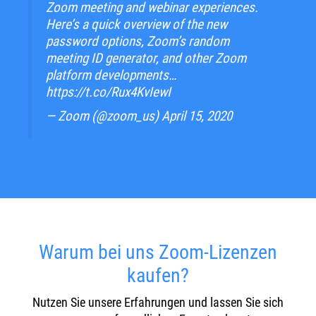
Zoom meeting and webinar experiences.
Here’s a quick overview of the new
password options, Zoom’s random
meeting ID generator, and other Zoom
platform developments…
https://t.co/Rux4KvIewI
— Zoom (@zoom_us)
April 15, 2020
Warum bei uns Zoom-Lizenzen
kaufen?
Nutzen Sie unsere Erfahrungen und lassen Sie sich