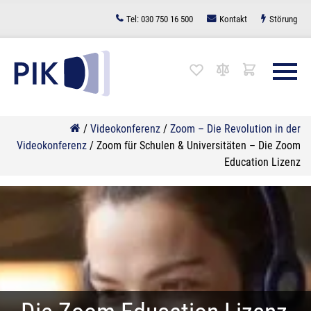
Zum
Tel:
030 750 16 500
Kontakt
Störung
Inhalt
springen
/
Videokonferenz
/
Zoom – Die Revolution in der
Videokonferenz
/
Zoom für Schulen & Universitäten – Die Zoom
Education Lizenz