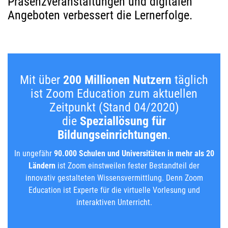
Präsenzveranstaltungen und digitalen
Angeboten verbessert die Lernerfolge.
Mit über
200 Millionen Nutzern
täglich
ist Zoom Education zum aktuellen
Zeitpunkt (Stand 04/2020)
die
Speziallösung für
Bildungseinrichtungen
.
In ungefähr
90.000 Schulen und Universitäten in mehr als 20
Ländern
ist Zoom einstweilen fester Bestandteil der
innovativ gestalteten Wissensvermittlung. Denn Zoom
Education ist Experte für die virtuelle Vorlesung und
interaktiven Unterricht.