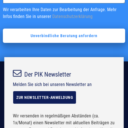
i
i
Wir verarbeiten Ihre Daten zur Bearbeitung der Anfrage. Mehr
e
e
Infos finden Sie in unserer
Datenschutzerklärung
l
l
d
d
e
e
m
m
p
p
t
t
y
y
.
.
Der PIK Newsletter
Melden Sie sich bei unseren Newsletter an
ZUR NEWSLETTER-ANMELDUNG
Wir versenden in regelmäßigen Abständen (ca.
1x/Monat) einen Newsletter mit aktuellen Beiträgen zu