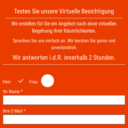
Testen Sie unsere Virtuelle Besichtigung
Wir erstellen für Sie ein Angebot nach einer virtuellen
Begehung Ihrer Räumlichkeiten.
Sprechen Sie uns einfach an. Wir beraten Sie gerne und
unverbindlich.
Wir antworten i.d.R. innerhalb 2 Stunden.
P
P
l
l
Herr
Frau
e
e
a
a
Ihr Name *
s
s
e
e
Ihre E-Mail *
l
l
e
e
a
a