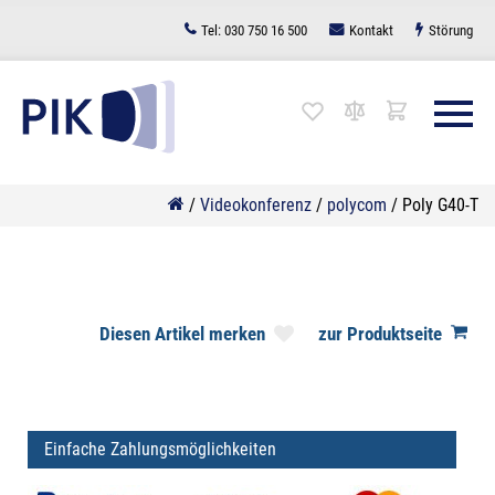
Zum
Tel:
030 750 16 500
Kontakt
Störung
Inhalt
springen
/
Videokonferenz
/
polycom
/
Poly G40-T
Diesen Artikel merken
zur Produktseite
Einfache Zahlungsmöglichkeiten