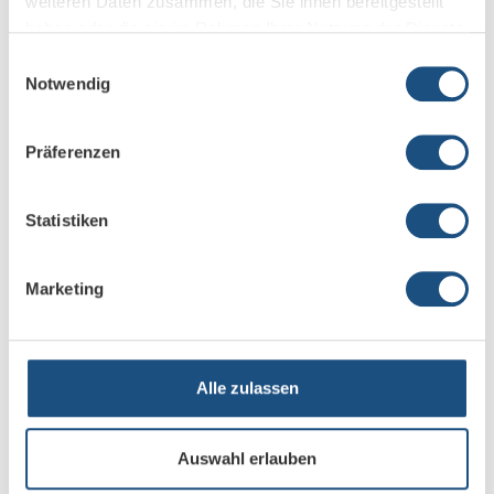
weiteren Daten zusammen, die Sie ihnen bereitgestellt
haben oder die sie im Rahmen Ihrer Nutzung der Dienste
gesammelt haben.
Einwilligungsauswahl
Notwendig
Präferenzen
POLY
G40-T
Statistiken
POLY
G85-T
Leistungsstarkes Raumsystem mit Microsoft TEAMS
Marketing
Alle zulassen
Auswahl erlauben