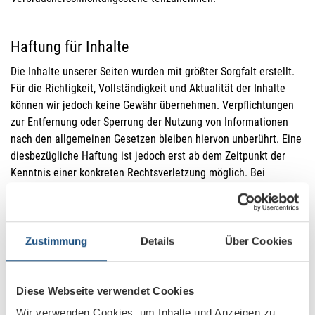
Haftung für Inhalte
Die Inhalte unserer Seiten wurden mit größter Sorgfalt erstellt.
Für die Richtigkeit, Vollständigkeit und Aktualität der Inhalte
können wir jedoch keine Gewähr übernehmen. Verpflichtungen
zur Entfernung oder Sperrung der Nutzung von Informationen
nach den allgemeinen Gesetzen bleiben hiervon unberührt. Eine
diesbezügliche Haftung ist jedoch erst ab dem Zeitpunkt der
Kenntnis einer konkreten Rechtsverletzung möglich. Bei
Bekanntwerden von entsprechenden Rechtsverletzungen werden
wir diese Inhalte umgehend entfernen.
Zustimmung
Details
Über Cookies
Haftung für Links
Unsere Website enthält Links zu externen Websites Dritter, auf
Diese Webseite verwendet Cookies
deren Inhalte wir keinen Einfluss haben. Deshalb können wir für
diese fremden Inhalte auch keine Gewähr übernehmen. Für die
Wir verwenden Cookies, um Inhalte und Anzeigen zu