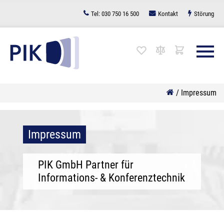
Zum
Tel:
030 750 16 500
Kontakt
Störung
Inhalt
springen
/
Impressum
Impressum
PIK GmbH Partner für
Informations- & Konferenztechnik