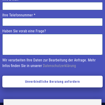
e
e
a
a
Ihre Telefonnummer *
v
v
e
e
t
t
Haben Sie vorab eine Frage?
h
h
i
i
s
s
f
f
i
i
Wir verarbeiten Ihre Daten zur Bearbeitung der Anfrage. Mehr
e
e
Infos finden Sie in unserer
Datenschutzerklärung
l
l
d
d
e
e
m
m
p
p
t
t
y
y