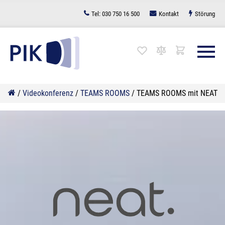
Zum
Tel:
030 750 16 500
Kontakt
Störung
Inhalt
springen
/
Videokonferenz
/
TEAMS ROOMS
/
TEAMS ROOMS mit NEAT