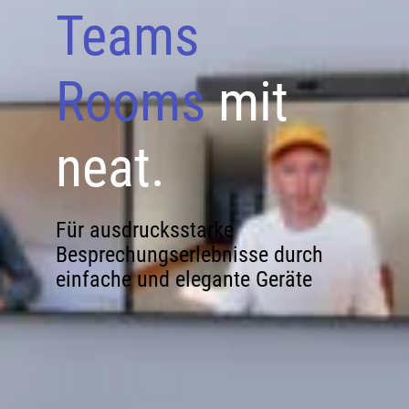
Teams
Rooms
mit
neat.
Für ausdrucksstarke
Besprechungserlebnisse durch
einfache und elegante Geräte