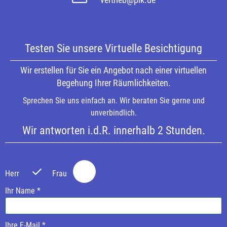
Testen Sie unsere Virtuelle Besichtigung
Wir erstellen für Sie ein Angebot nach einer virtuellen
Begehung Ihrer Räumlichkeiten.
Sprechen Sie uns einfach an. Wir beraten Sie gerne und
unverbindlich.
Wir antworten i.d.R. innerhalb 2 Stunden.
P
P
l
l
Herr
Frau
e
e
a
a
Ihr Name *
s
s
e
e
Ihre E-Mail *
l
l