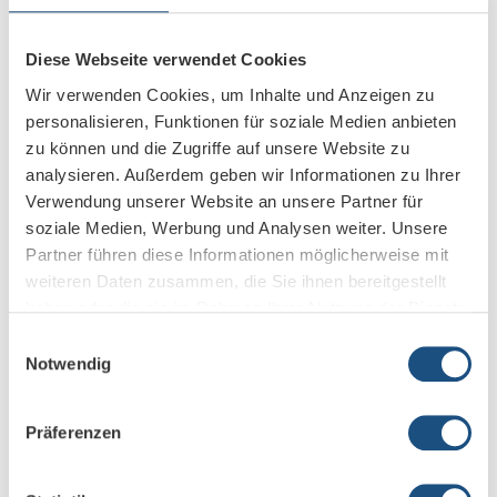
Diese Webseite verwendet Cookies
Wir verwenden Cookies, um Inhalte und Anzeigen zu
personalisieren, Funktionen für soziale Medien anbieten
zu können und die Zugriffe auf unsere Website zu
analysieren. Außerdem geben wir Informationen zu Ihrer
Verwendung unserer Website an unsere Partner für
soziale Medien, Werbung und Analysen weiter. Unsere
Partner führen diese Informationen möglicherweise mit
weiteren Daten zusammen, die Sie ihnen bereitgestellt
Multifunktionales All-in-One
haben oder die sie im Rahmen Ihrer Nutzung der Dienste
gesammelt haben.
Einwilligungsauswahl
Multitouch Display
Notwendig
Das vielseitige Neat Board hat eine Bilddiagonale von 65 Zoll
Präferenzen
und ist die optimale Konferenzraumlösung für interaktive
Meetings und Besprechungen.