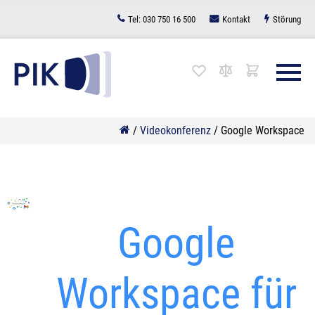
Zum
Tel:
030 750 16 500
Kontakt
Störung
Inhalt
springen
/
Videokonferenz
/
Google Workspace
Google
Workspace für