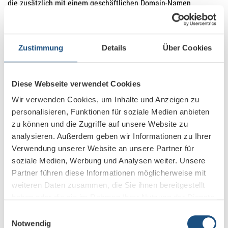
die zusätzlich mit einem geschäftlichen Domain-Namen
ausgestattet ist.
Dies sieht professionell aus und hinterlässt bei Kunden und
Geschäftspartnern einen guten Eindruck.
Zustimmung
Details
Über Cookies
Die Konten können von Administratoren separat angelegt und
verwaltet werden. In Gruppen-Mailinglisten können Sie simultan
Diese Webseite verwendet Cookies
mit mehreren Mitarbeitern kommunizieren und
zusammenarbeiten.
Wir verwenden Cookies, um Inhalte und Anzeigen zu
personalisieren, Funktionen für soziale Medien anbieten
Die E-Mail-Adresse wird gleichzeitig zur Anmeldung in den
zu können und die Zugriffe auf unsere Website zu
Google Workspace verwendet.
analysieren. Außerdem geben wir Informationen zu Ihrer
Verwendung unserer Website an unsere Partner für
Slides
soziale Medien, Werbung und Analysen weiter. Unsere
Partner führen diese Informationen möglicherweise mit
Erstellen Sie anspruchsvolle Präsentationen direkt im Browser
weiteren Daten zusammen, die Sie ihnen bereitgestellt
ohne spezielle Software.
haben oder die sie im Rahmen Ihrer Nutzung der Dienste
gesammelt haben.
Mehrere Nutzer können zeitgleich daran arbeiten, immer in der
Einwilligungsauswahl
Notwendig
aktuellsten Version. Sie können online mit Geschäftspartnern,