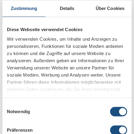
Zustimmung
Details
Über Cookies
Diese Webseite verwendet Cookies
Wir verwenden Cookies, um Inhalte und Anzeigen zu
personalisieren, Funktionen für soziale Medien anbieten
zu können und die Zugriffe auf unsere Website zu
analysieren. Außerdem geben wir Informationen zu Ihrer
Verwendung unserer Website an unsere Partner für
soziale Medien, Werbung und Analysen weiter. Unsere
Partner führen diese Informationen möglicherweise mit
weiteren Daten zusammen, die Sie ihnen bereitgestellt
POLY
G40-T
haben oder die sie im Rahmen Ihrer Nutzung der Dienste
gesammelt haben.
Einwilligungsauswahl
POLY
G85-T
Notwendig
Leistungsstarkes Raumsystem mit Microsoft TEAMS
Präferenzen