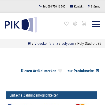
Zum
Tel:
030 750 16 500
Kontakt
Störung
Inhalt
springen
/
Videokonferenz
/
polycom
/
Poly Studio USB
Diesen Artikel merken
zur Produktseite
Einfache Zahlungsmöglichkeiten