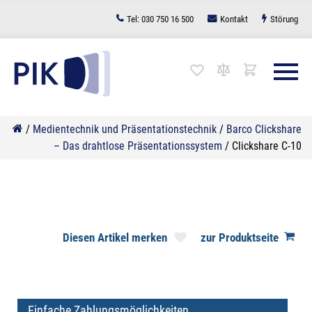
Zum
Tel:
030 750 16 500
Kontakt
Störung
Inhalt
springen
/
Medientechnik und Präsentationstechnik
/
Barco Clickshare
– Das drahtlose Präsentationssystem
/
Clickshare C-10
Diesen Artikel merken
zur Produktseite
Einfache Zahlungsmöglichkeiten