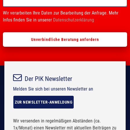
f
f
i
i
Wir verarbeiten Ihre Daten zur Bearbeitung der Anfrage. Mehr
e
e
Infos finden Sie in unserer
Datenschutzerklärung
l
l
d
d
e
e
m
m
p
p
t
t
y
y
.
.
Der PIK Newsletter
Melden Sie sich bei unseren Newsletter an
ZUR NEWSLETTER-ANMELDUNG
Wir versenden in regelmäßigen Abständen (ca.
1x/Monat) einen Newsletter mit aktuellen Beiträgen zu