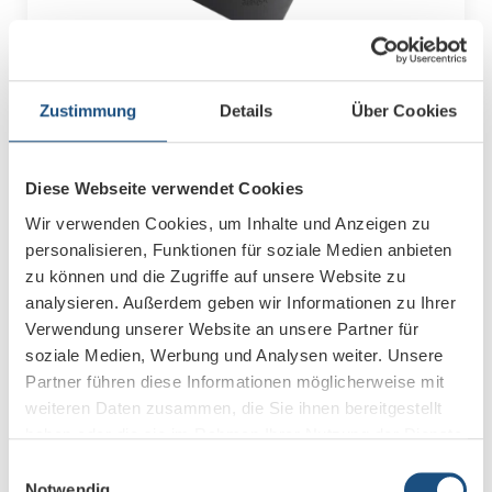
Zustimmung
Details
Über Cookies
Diese Webseite verwendet Cookies
0,00 €
Enthält 19% MwSt.
Lieferzeit:
Wir verwenden Cookies, um Inhalte und Anzeigen zu
–
+
personalisieren, Funktionen für soziale Medien anbieten
in den Warenkorb
zu können und die Zugriffe auf unsere Website zu
analysieren. Außerdem geben wir Informationen zu Ihrer
Verwendung unserer Website an unsere Partner für
Zur Shop-Produktseite
Merken
soziale Medien, Werbung und Analysen weiter. Unsere
Vergleichen
Partner führen diese Informationen möglicherweise mit
weiteren Daten zusammen, die Sie ihnen bereitgestellt
Clickshare
CX-30
haben oder die sie im Rahmen Ihrer Nutzung der Dienste
Kabelloses Videokonferenzsystem für kleine bis
gesammelt haben.
Einwilligungsauswahl
mittelgroße Besprechungsräume.
Notwendig