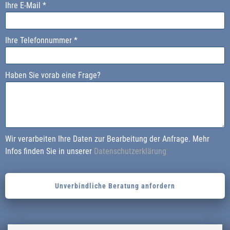
Ihre E-Mail *
l
l
e
e
a
a
Ihre Telefonnummer *
v
v
e
e
t
t
Haben Sie vorab eine Frage?
h
h
i
i
s
s
f
f
i
i
Wir verarbeiten Ihre Daten zur Bearbeitung der Anfrage. Mehr
e
e
Infos finden Sie in unserer
Datenschutzerklärung
l
l
d
d
e
e
m
m
p
p
t
t
y
y