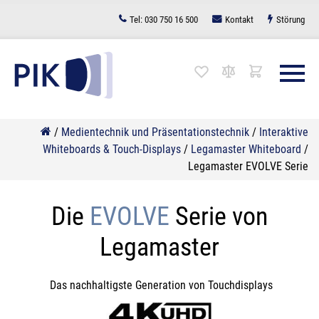
Zum
Tel:
030 750 16 500
Kontakt
Störung
Inhalt
springen
/
Medientechnik und Präsentationstechnik
/
Interaktive
Whiteboards & Touch-Displays
/
Legamaster Whiteboard
/
Legamaster EVOLVE Serie
Die
EVOLVE
Serie von
Legamaster
Das nachhaltigste Generation von Touchdisplays