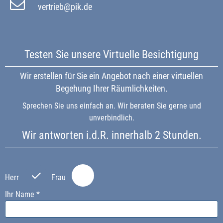
vertrieb@pik.de
Testen Sie unsere Virtuelle Besichtigung
Wir erstellen für Sie ein Angebot nach einer virtuellen
Begehung Ihrer Räumlichkeiten.
Sprechen Sie uns einfach an. Wir beraten Sie gerne und
unverbindlich.
Wir antworten i.d.R. innerhalb 2 Stunden.
P
P
l
l
Herr
Frau
e
e
a
a
Ihr Name *
s
s
e
e