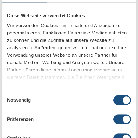
Umfangreiche Bandbreite an Touch-Komponenten
von der Handfläche bis zum Touchpen
Diese Webseite verwendet Cookies
Wir verwenden Cookies, um Inhalte und Anzeigen zu
Entspiegeltes Display mit niedrigem Haze-Faktor für
personalisieren, Funktionen für soziale Medien anbieten
optimale Lichttransmission
zu können und die Zugriffe auf unsere Website zu
analysieren. Außerdem geben wir Informationen zu Ihrer
Überdurchschnittlich hohe Helligkeit für optimale
Verwendung unserer Website an unsere Partner für
Sichtbarkeit in hellen Räumen
soziale Medien, Werbung und Analysen weiter. Unsere
Partner führen diese Informationen möglicherweise mit
weiteren Daten zusammen, die Sie ihnen bereitgestellt
Keine Reflexionen durch Zero-Gap-Bonding
haben oder die sie im Rahmen Ihrer Nutzung der Dienste
gesammelt haben.
Einwilligungsauswahl
Augenschonendes Display dank Direct-LED-
Notwendig
Hintergrundbeleuchtung
Präferenzen
Hohe Kapazität der Festplatte von 64 GB