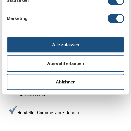
Statistiken
Schnelle Performance dank Octa-Core-Prozessor und
8 GB Arbeitsspeicher
Marketing
Automatische Aktivierung konzeptioneller
Energiesparmaßnahmen durch eingebauten
Alle zulassen
Näherungssensor
Konnektivität mit umfangreichem Zubehör für
Auswahl erlauben
maßgeschneiderte Lernangebote
Ablehnen
Zukunftssichere OTA-Updates für Android-11-
Betriebssystem
Hersteller-Garantie von 8 Jahren