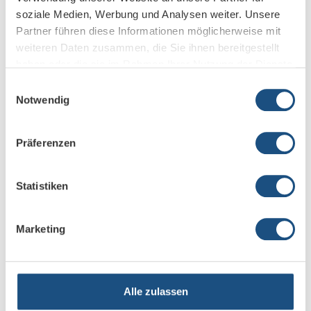
soziale Medien, Werbung und Analysen weiter. Unsere
Partner führen diese Informationen möglicherweise mit
weiteren Daten zusammen, die Sie ihnen bereitgestellt
haben oder die sie im Rahmen Ihrer Nutzung der Dienste
gesammelt haben.
Einwilligungsauswahl
The AVard: Nominierung zur Company of the year 2025
Notwendig
1. August 2025
Präferenzen
Statistiken
Marketing
Alle zulassen