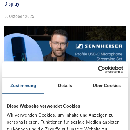
Display
5. Oktober 2025
Zustimmung
Details
Über Cookies
Neues Video: Professioneller Sound für Podcast &
Streaming: Sennheiser Profile USB-Mikrofon
Diese Webseite verwendet Cookies
Wir verwenden Cookies, um Inhalte und Anzeigen zu
personalisieren, Funktionen für soziale Medien anbieten
zu können und die Zugriffe auf unsere Website zu