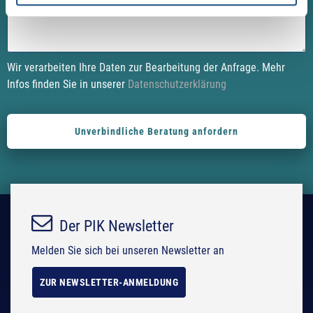
i
i
s
s
f
f
i
i
Wir verarbeiten Ihre Daten zur Bearbeitung der Anfrage. Mehr
e
e
Infos finden Sie in unserer
Datenschutzerklärung
l
l
d
d
e
e
m
m
p
p
t
t
y
y
.
.
Der PIK Newsletter
Melden Sie sich bei unseren Newsletter an
ZUR NEWSLETTER-ANMELDUNG