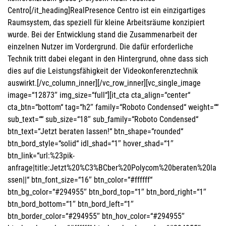
Centro[/it_heading]RealPresence Centro ist ein einzigartiges
Raumsystem, das speziell für kleine Arbeitsräume konzipiert
wurde. Bei der Entwicklung stand die Zusammenarbeit der
einzelnen Nutzer im Vordergrund. Die dafür erforderliche
Technik tritt dabei elegant in den Hintergrund, ohne dass sich
dies auf die Leistungsfähigkeit der Videokonferenztechnik
auswirkt.[/vc_column_inner][/vc_row_inner][vc_single_image
image=“12873″ img_size=“full“][it_cta cta_align=“center“
cta_btn=“bottom“ tag=“h2″ family=“Roboto Condensed“ weight=““
sub_text=““ sub_size=“18″ sub_family=“Roboto Condensed“
btn_text=“Jetzt beraten lassen!“ btn_shape=“rounded“
btn_bord_style=“solid“ idl_shad=“1″ hover_shad=“1″
btn_link=“url:%23pik-
anfrage|title:Jetzt%20%C3%BCber%20Polycom%20beraten%20la
ssen||“ btn_font_size=“16″ btn_color=“#ffffff“
btn_bg_color=“#294955″ btn_bord_top=“1″ btn_bord_right=“1″
btn_bord_bottom=“1″ btn_bord_left=“1″
btn_border_color=“#294955″ btn_hov_color=“#294955″