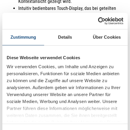
Kontextansicht gezeigt wird.
Intuitiv bedienbares Touch-Display, das bei geteilten
Inhalten als Visual Board dient
[templatera id=“14112″][it_heading heading_align=“centered“
weight=““ sub_weight=““]Jetzt Informationen
Zustimmung
Details
Über Cookies
anfordern[/it_heading][ansprechpartner][templatera id=“11137″]
[it_heading heading_style=“simple“ heading_align=“centered“
family=“Roboto Condensed“ weight=““ sub_weight=““
Diese Webseite verwendet Cookies
el_class=“video“]Entdecken Sie die neusten Innovationen aus
Wir verwenden Cookies, um Inhalte und Anzeigen zu
dem Bereich der Videokonferenz[/it_heading][templatera
personalisieren, Funktionen für soziale Medien anbieten
id=“9206″][it_heading heading_style=“style3″
zu können und die Zugriffe auf unsere Website zu
heading_align=“centered“ tag=“h2″ weight=““ sub_weight=““
analysieren. Außerdem geben wir Informationen zu Ihrer
padd_top=“40″]
Unsere Referenzen im Bereich
Verwendung unserer Website an unsere Partner für
Videokonferenz
[/it_heading][pik_projekte category="41" to_show
soziale Medien, Werbung und Analysen weiter. Unsere
= "8"][it_heading heading_align=“centered“ weight=““
Partner führen diese Informationen möglicherweise mit
sub_weight=““]Aktuelle News zu Videokonferenzen[/it_heading]
weiteren Daten zusammen, die Sie ihnen bereitgestellt
[it_recent_posts it_cat=“videokonferenz“ img_size=“blog-small-
haben oder die sie im Rahmen Ihrer Nutzung der Dienste
image“ max_pos=“8″ max_words=“200″ rp_cols=“3″
gesammelt haben.