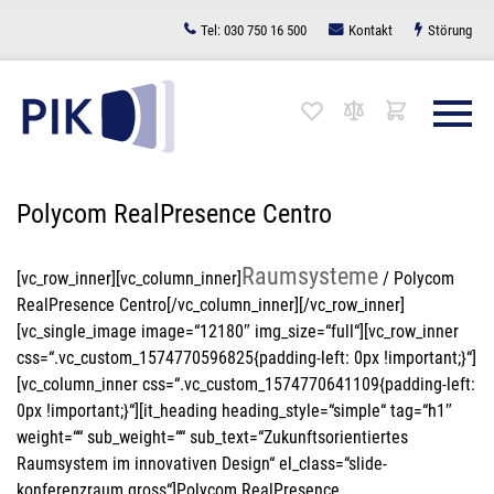
Zum
Tel:
030 750 16 500
Kontakt
Störung
Inhalt
springen
Polycom RealPresence Centro
Raumsysteme
[vc_row_inner][vc_column_inner]
/ Polycom
RealPresence Centro[/vc_column_inner][/vc_row_inner]
[vc_single_image image=“12180″ img_size=“full“][vc_row_inner
css=“.vc_custom_1574770596825{padding-left: 0px !important;}“]
[vc_column_inner css=“.vc_custom_1574770641109{padding-left:
0px !important;}“][it_heading heading_style=“simple“ tag=“h1″
weight=““ sub_weight=““ sub_text=“Zukunftsorientiertes
Raumsystem im innovativen Design“ el_class=“slide-
konferenzraum gross“]Polycom RealPresence