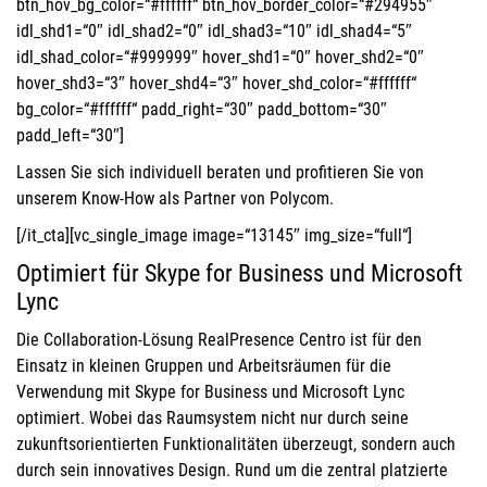
btn_hov_bg_color=“#ffffff“ btn_hov_border_color=“#294955″
idl_shd1=“0″ idl_shad2=“0″ idl_shad3=“10″ idl_shad4=“5″
idl_shad_color=“#999999″ hover_shd1=“0″ hover_shd2=“0″
hover_shd3=“3″ hover_shd4=“3″ hover_shd_color=“#ffffff“
bg_color=“#ffffff“ padd_right=“30″ padd_bottom=“30″
padd_left=“30″]
Lassen Sie sich individuell beraten und profitieren Sie von
unserem Know-How als Partner von Polycom.
[/it_cta][vc_single_image image=“13145″ img_size=“full“]
Optimiert für Skype for Business und Microsoft
Lync
Die Collaboration-Lösung RealPresence Centro ist für den
Einsatz in kleinen Gruppen und Arbeitsräumen für die
Verwendung mit Skype for Business und Microsoft Lync
optimiert. Wobei das Raumsystem nicht nur durch seine
zukunftsorientierten Funktionalitäten überzeugt, sondern auch
durch sein innovatives Design. Rund um die zentral platzierte