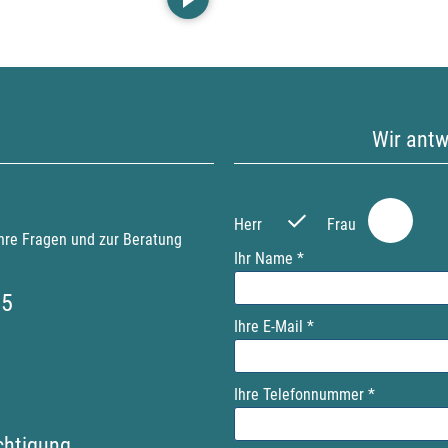
Wir antw
P
P
l
l
Herr
Frau
e
e
Ihre Fragen und zur Beratung
a
a
Ihr Name *
s
s
55
e
e
Ihre E-Mail *
l
l
e
e
a
a
Ihre Telefonnummer *
v
v
e
e
ichtigung
t