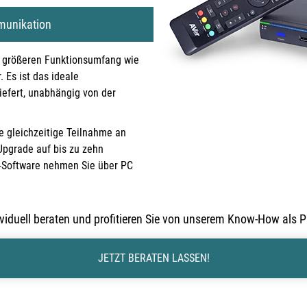
Newline Interactive Displays
21:9 Ultrawide Displa
munikation
Samsung Displays
 größeren Funktionsumfang wie
SMART Boards Displays
. Es ist das ideale
iefert, unabhängig von der
SONY Displays
Viewsonic Displays
e gleichzeitige Teilnahme an
 Upgrade auf bis zu zehn
p-Software nehmen Sie über PC
ividuell beraten und profitieren Sie von unserem Know-How als 
JETZT BERATEN LASSEN!