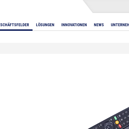
ESCHÄFTSFELDER
LÖSUNGEN
INNOVATIONEN
NEWS
UNTERNE
LED Bars
AVer Displays
DMX-Controller
Lichtpulte
Displays unter 32 Zol
S
Avocor
Displays 32 – 55 Zoll
DTEN Displays
Displays 56 – 65 Zoll
Iiyama Displays
Displays 66 – 75 Zoll
Legamaster Displays
Displays 76 – 85 Zoll
NEC Displays
Displays über 85 Zoll