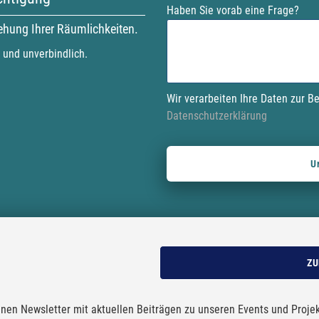
t
Haben Sie vorab eine Frage?
h
h
gehung Ihrer Räumlichkeiten.
i
i
s
s
 und unverbindlich.
f
f
i
i
Wir verarbeiten Ihre Daten zur B
e
e
Datenschutzerklärung
l
l
d
d
e
e
m
m
p
p
t
t
y
y
.
.
ZU
nen Newsletter mit aktuellen Beiträgen zu unseren Events und Proje