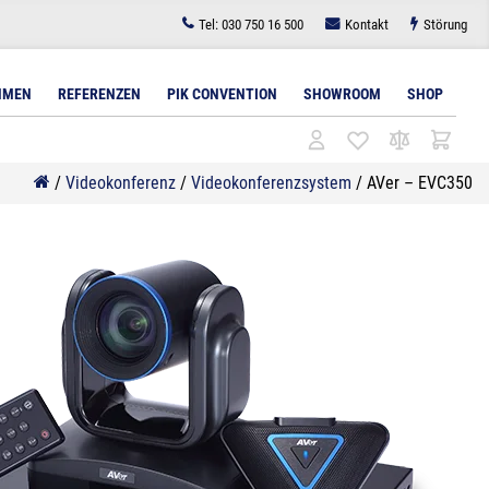
Tel:
030 750 16 500
Kontakt
Störung
HMEN
REFERENZEN
PIK CONVENTION
SHOWROOM
SHOP
/
Videokonferenz
/
Videokonferenzsystem
/
AVer – EVC350
l
tudiobeleuchtung
Architekturbeleuchtung
Bodenlösungen für Displays
Lichttechnik für
Zubehör
Videokonferenzen
Lichttechnik
Wandlösungen für Displays
Zubehör