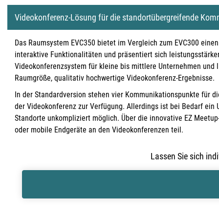
All-in-One LED Wände
Videokonferenz-Lösung für die standortübergreifende Kom
e-Paper Displays
Das Raumsystem EVC350 bietet im Vergleich zum EVC300 einen
interaktive Funktionalitäten und präsentiert sich leistungsstärker
Videokonferenzsystem für kleine bis mittlere Unternehmen und l
Raumgröße, qualitativ hochwertige Videokonferenz-Ergebnisse.
In der Standardversion stehen vier Kommunikationspunkte für di
der Videokonferenz zur Verfügung. Allerdings ist bei Bedarf ein
Standorte unkompliziert möglich. Über die innovative EZ Meetu
oder mobile Endgeräte an den Videokonferenzen teil.
Lassen Sie sich ind