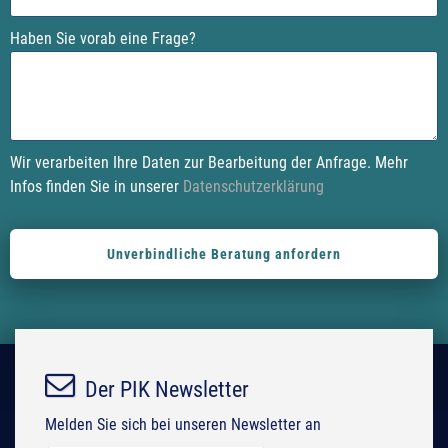
e
t
t
Haben Sie vorab eine Frage?
h
h
i
i
s
s
f
f
i
i
Wir verarbeiten Ihre Daten zur Bearbeitung der Anfrage. Mehr
e
e
Infos finden Sie in unserer
Datenschutzerklärung
l
l
d
d
e
e
m
m
p
p
t
t
y
y
.
.
Der PIK Newsletter
Melden Sie sich bei unseren Newsletter an