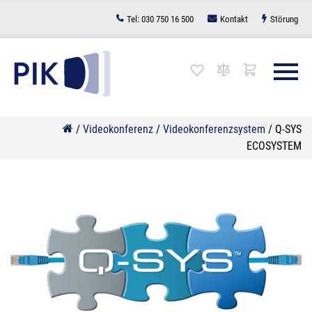
Zum
Tel:
030 750 16 500
Kontakt
Störung
Inhalt
springen
/
Videokonferenz
/
Videokonferenzsystem
/
Q-SYS
ECOSYSTEM