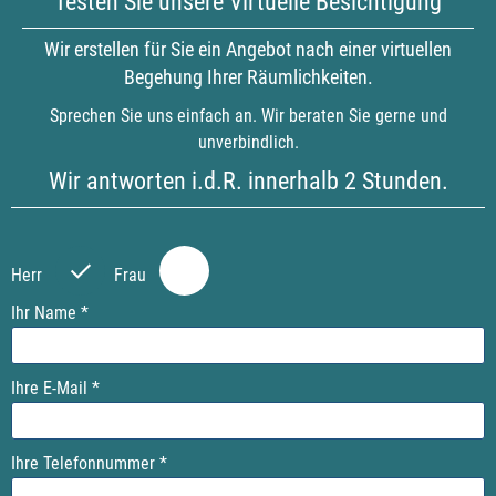
Testen Sie unsere Virtuelle Besichtigung
Wir erstellen für Sie ein Angebot nach einer virtuellen
Begehung Ihrer Räumlichkeiten.
Sprechen Sie uns einfach an. Wir beraten Sie gerne und
unverbindlich.
Wir antworten i.d.R. innerhalb 2 Stunden.
P
P
l
l
Herr
Frau
e
e
a
a
Ihr Name *
s
s
e
e
Ihre E-Mail *
l
l
e
e
a
a
Ihre Telefonnummer *
v
v
e