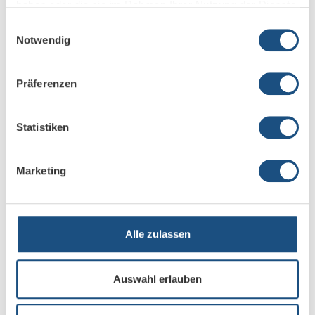
haben oder die sie im Rahmen Ihrer Nutzung der Dienste
gesammelt haben.
Einwilligungsauswahl
Notwendig
Konferenzraumtechnik und Ausstattung. Hier
Präferenzen
finden Sie alles für Ihren Konferenzraum
Statistiken
Kameras für Videokonferenzen
Marketing
Alle zulassen
Die richtige Kamera für Ihre Videokonferenzen
Auswahl erlauben