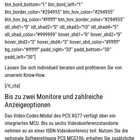
btn_bord_bottom=“1″ btn_bord_left=“1″
btn_border_color=“#294955″ btn_hov_color=“#294955″
btn_hov_bg_color=“#ffffff“ btn_hov_border_color=“#294955″
idl_shd1=“0″ idl_shad2=“0″ idl_shad3=“10″ idl_shad4=“5″
idl_shad_color=“#999999″ hover_shd1=“0″ hover_shd2=“0″
hover_shd3=“3″ hover_shd4=“3″ hover_shd_color=“#ffffff“
bg_color=“#ffffff“ padd_right=“30″ padd_bottom=“30″
padd_left=“30″]
Lassen Sie sich individuell beraten und profitieren Sie von
unserem Know-How.
[/it_cta]
Bis zu zwei Monitore und zahlreiche
Anzeigeoptionen
Das Video-Codec-Modul des PCS XG77 verfügt über ein
integriertes MCU. Bis zu sechs Videokonferenzstandorte
nehmen so an einer ISDN-Videokonferenz teil. Nutzen Sie die
optionale Softwarelösung PCS MCG106, erhalten Sie zusätzliche