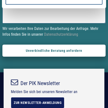
h
h
i
i
s
s
f
f
i
i
Wir verarbeiten Ihre Daten zur Bearbeitung der Anfrage. Mehr
e
e
Infos finden Sie in unserer
Datenschutzerklärung
l
l
d
d
e
e
m
m
p
p
t
t
y
y
.
.
Der PIK Newsletter
Melden Sie sich bei unseren Newsletter an
ZUR NEWSLETTER-ANMELDUNG