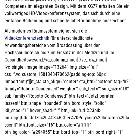
Kompetenz im eleganten Design. Mit dem XG77 erhalten Sie ein
vollwertiges HD-Videokonferenzsystem, das sich durch eine
einfache Bedienung und schnelle Inbetriebnahme auszeichnet.
Als modernes Raumsystem eignet sich die
Videokonferenztechnik
für unterschiedlichste
Anwendungsbereiche vom Broadcasting über den
Hochschulbereich bis zum Einsatz in der Medizin und im
Gesundheitswesen.[/vc_column_inner][/vc_row_inner]
[vc_single_image image=“13264″ img_size=“full“
css=“.vc_custom_1581348470662{padding-top: 60px
!important;}“][it_cta cta_align=“center“ cta_btn=“bottom“ tag=“h2″
family=“Roboto Condensed“ weight=““ sub_text=““ sub_size=“18″
sub_family=“Roboto Condensed“ btn_text=“Jetzt beraten
lassen!“ btn_shape=“rounded“ btn_bord_style=“solid“
idl_shad=“1″ hover_shad=“1″ btn_link=“url:%23pik-
anfrage|title:Jetzt%20%C3%BCber%20Polycom%20beraten%20la
ssen||“ btn_font_size=“16″ btn_color=“#ffffff“
btn_bg_color=“#294955″ btn_bord_top=“1″ btn_bord_right=“1″