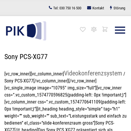
Zum
Tel:
030 750 16 500
Kontakt
Störung
Inhalt
springen
Sony PCS-XG77
Videokonferenzsystem
[vc_row_inner][vc_column_inner]
/
Sony PCS-XG77[/vc_column_inner][/vc_row_inner]
[vc_single_image image=“10795″ img_size=“full“][vc_row_inner
css=“.vc_custom_1574770596825{padding-left: 0px !important;}“]
[vc_column_inner css=“.vc_custom_1574770641109{padding-left:
0px !important;}“][it_heading heading_style=“simple“ tag=“h1″
weight=““ sub_weight=““ sub_text=“Leistungsstark und einfach zu
bedienen“ el_class=“slide-konferenzraum gross“]Sony PCS-
XG77[/it_heading]Das Sony PCS XG77 präsentiert sich als