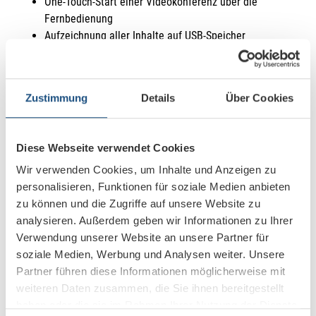
One-Touch-Start einer Videokonferenz über die
Fernbedienung
Aufzeichnung aller Inhalte auf USB-Speicher
Unterstützt den Einsatz von zwei PTZ-Kameras
[templatera id=“13119″][it_heading heading_align=“centered“
Zustimmung
Details
Über Cookies
weight=““ sub_weight=““]Jetzt Informationen
anfordern[/it_heading][ansprechpartner][templatera id=“11137″]
[it_heading heading_style=“simple“ heading_align=“centered“
Diese Webseite verwendet Cookies
family=“Roboto Condensed“ weight=““ sub_weight=““
Wir verwenden Cookies, um Inhalte und Anzeigen zu
el_class=“video“]Entdecken Sie die neusten Innovationen aus
personalisieren, Funktionen für soziale Medien anbieten
dem Bereich der Videokonferenz[/it_heading][templatera
zu können und die Zugriffe auf unsere Website zu
id=“9206″][it_heading heading_style=“style3″
analysieren. Außerdem geben wir Informationen zu Ihrer
heading_align=“centered“ tag=“h2″ weight=““ sub_weight=““
Verwendung unserer Website an unsere Partner für
padd_top=“40″]
Unsere Referenzen im Bereich
soziale Medien, Werbung und Analysen weiter. Unsere
Videokonferenz
[/it_heading][pik_projekte category="41" to_show
Partner führen diese Informationen möglicherweise mit
= "8"][it_heading heading_align=“centered“ weight=““
weiteren Daten zusammen, die Sie ihnen bereitgestellt
sub_weight=““]Aktuelle News zu Videokonferenzen[/it_heading]
haben oder die sie im Rahmen Ihrer Nutzung der Dienste
[it_recent_posts it_cat=“videokonferenz“ img_size=“blog-small-