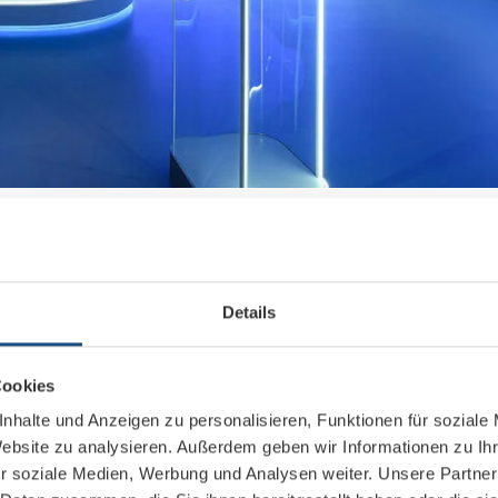
der Lage, HDR-Bilder anzuzeigen, sondern präsentiert die Inhalte selbs
uchtkraft.
t ab
Details
HDSDI direkt aus der Regie angesteuert werden, rundeten die PIK-Exp
ab.
Cookies
igenleistungen von der Beschaffung über die Installation bis zur
nhalte und Anzeigen zu personalisieren, Funktionen für soziale
Website zu analysieren. Außerdem geben wir Informationen zu I
ch im laufenden Betrieb eventuell auftretende Probleme innerhalb
r soziale Medien, Werbung und Analysen weiter. Unsere Partner