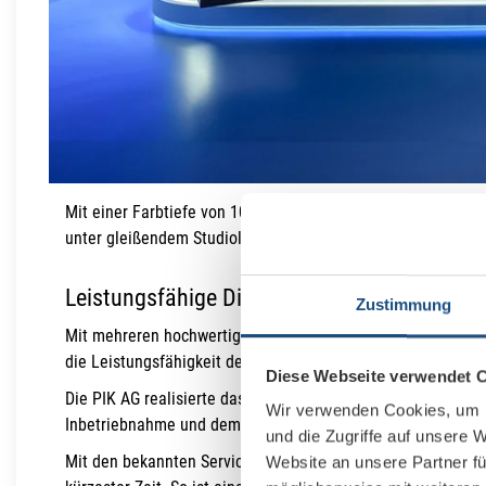
Mit einer Farbtiefe von 10Bit ist die LED-Wand nicht nur in 
unter gleißendem Studiolicht kontrastreich und mit hoher Le
Leistungsfähige Displays runden das Projek
Zustimmung
Mit mehreren hochwertigen 86″-Displays von NEC, die über 
die Leistungsfähigkeit der bildgebenden Studioausstattung 
Diese Webseite verwendet 
Die PIK AG realisierte das Projekt in vollem Umfang durch E
Wir verwenden Cookies, um I
Inbetriebnahme und dem Abgleich.
und die Zugriffe auf unsere 
Mit den bekannten Serviceleistungen lösen die Experten au
Website an unsere Partner fü