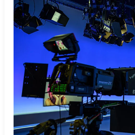
All-in-One LED Wände
e-Paper Displays