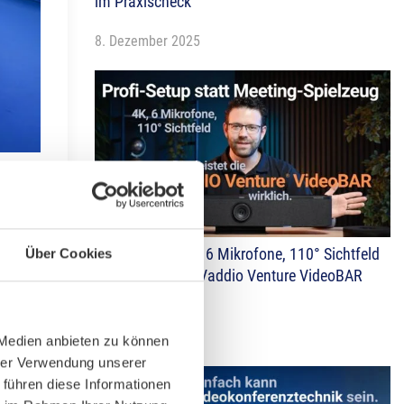
im Praxischeck
8. Dezember 2025
t
Neues Video: 4K, 6 Mikrofone, 110° Sichtfeld
Über Cookies
– das leistet die Vaddio Venture VideoBAR
erte
wirklich
1. Dezember 2025
 Medien anbieten zu können
hrer Verwendung unserer
 führen diese Informationen