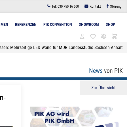
Tel:
030 750 16 500
Kontakt
Störung
HMEN
REFERENZEN
PIK CONVENTION
SHOWROOM
SHOP
ossen: Mehrseitige LED Wand für MDR Landesstudio Sachsen-Anhalt
l
tudiobeleuchtung
Architekturbeleuchtung
Bodenlösungen für Displays
Lichttechnik für
Zubehör
Videokonferenzen
Lichttechnik
News
von PIK
Wandlösungen für Displays
Zubehör
Zur Übersicht
n-