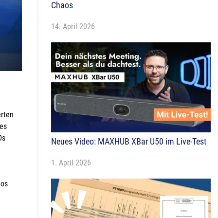
Chaos
14. April 2026
erten
des
Ds
Neues Video: MAXHUB XBar U50 im Live-Test
1. April 2026
ios