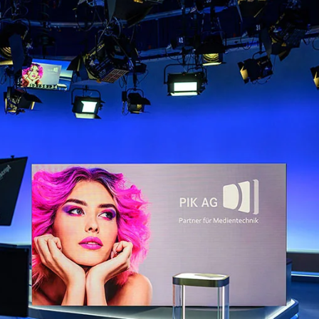
Newline Interactive Displays
21:9 Ultrawide Displa
Samsung Displays
SMART Boards Displays
SONY Displays
Viewsonic Displays