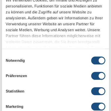
Wir verwenden Cookies, um Inhalte und Anzeigen zu
personalisieren, Funktionen für soziale Medien anbieten
zu können und die Zugriffe auf unsere Website zu
analysieren. Außerdem geben wir Informationen zu Ihrer
Verwendung unserer Website an unsere Partner für
soziale Medien, Werbung und Analysen weiter. Unsere
Offizielle Zertifizierung nach ISO 27001
Partner führen diese Informationen möglicherweise mit
weiteren Daten zusammen, die Sie ihnen bereitgestellt
15. Dezember 2025
haben oder die sie im Rahmen Ihrer Nutzung der Dienste
gesammelt haben.
Einwilligungsauswahl
Notwendig
Präferenzen
Statistiken
Marketing