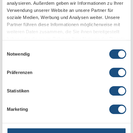
analysieren. Außerdem geben wir Informationen zu Ihrer
Offizielle Zertifizierung nach ISO 27001
Verwendung unserer Website an unsere Partner für
soziale Medien, Werbung und Analysen weiter. Unsere
15. Dezember 2025
Partner führen diese Informationen möglicherweise mit
weiteren Daten zusammen, die Sie ihnen bereitgestellt
haben oder die sie im Rahmen Ihrer Nutzung der Dienste
gesammelt haben.
Einwilligungsauswahl
Notwendig
Präferenzen
Statistiken
Neues Video: Sennheiser Profile Wireless
Marketing
Mikrofonkomplettsystem: 2-Kanal Creator-Set im
Praxischeck
8. Dezember 2025