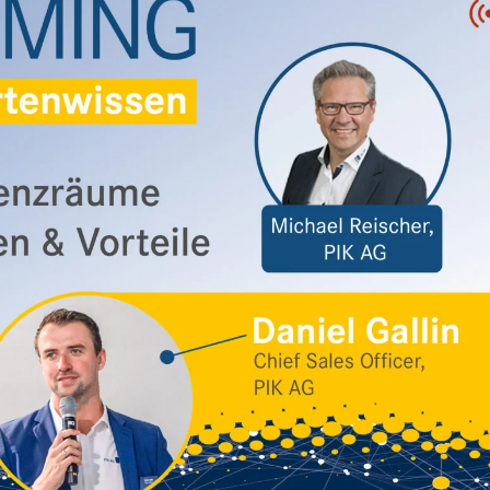
Newline Interactive Displays
21:9 Ultrawide Displa
Samsung Displays
SMART Boards Displays
SONY Displays
Viewsonic Displays