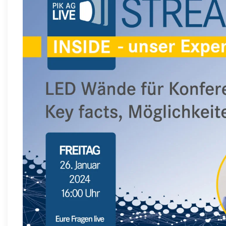
All-in-One LED Wände
e-Paper Displays