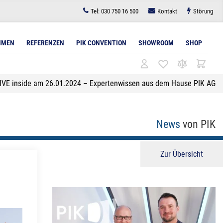
Tel:
030 750 16 500
Kontakt
Störung
HMEN
REFERENZEN
PIK CONVENTION
SHOWROOM
SHOP
IVE inside am 26.01.2024 – Expertenwissen aus dem Hause PIK AG
l
tudiobeleuchtung
Architekturbeleuchtung
Bodenlösungen für Displays
Lichttechnik für
Zubehör
Videokonferenzen
Lichttechnik
News
von PIK
Wandlösungen für Displays
Zubehör
Zur Übersicht