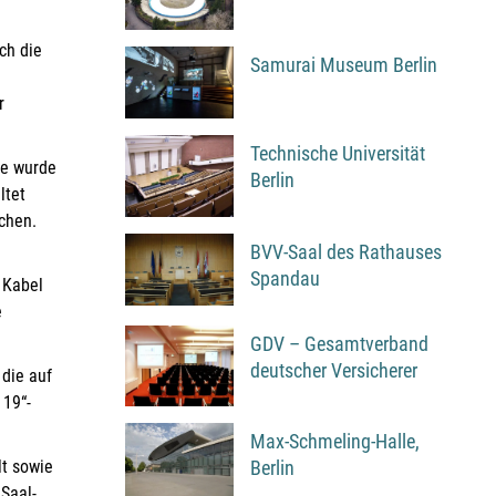
ch die
Samurai Museum Berlin
r
Technische Universität
ge wurde
Berlin
ltet
hen​.
BVV-Saal des Rathauses
Spandau
 Kabel
e
GDV – Gesamtverband
deutscher Versicherer
 die auf
 19“-
Max-Schmeling-Halle,
lt sowie
Berlin
Saal-