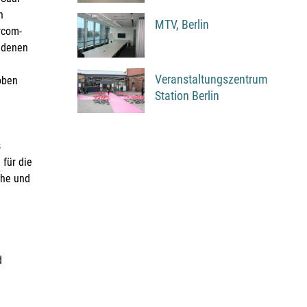
n
MTV, Berlin
rcom-
t denen
Veranstaltungszentrum
oben
Station Berlin
s
für die
che und
d
ungen