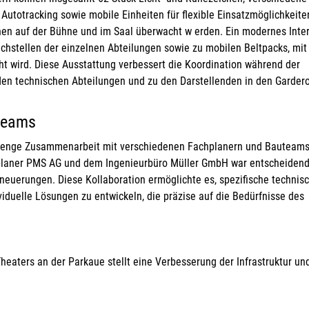
Autotracking sowie mobile Einheiten für flexible Einsatzmöglichkeite
en auf der Bühne und im Saal überwacht w erden. Ein modernes Inte
chstellen der einzelnen Abteilungen sowie zu mobilen Beltpacks, mi
 wird. Diese Ausstattung verbessert die Koordination während der
en technischen Abteilungen und zu den Darstellenden​ in den Garder
teams
ie enge Zusammenarbeit mit verschiedenen Fachplanern und Bauteam
planer PMS AG und dem Ingenieurbüro Müller GmbH war entscheidend 
neuerungen. Diese Kollaboration ermöglichte es, spezifische technis
viduelle Lösungen zu entwickeln, die präzise auf die Bedürfnisse des
heaters an der Parkaue stellt eine Verbesserung der Infrastruktur un
höht, sondern auch die Qualität und Vielseitigkeit der Theateraufführ