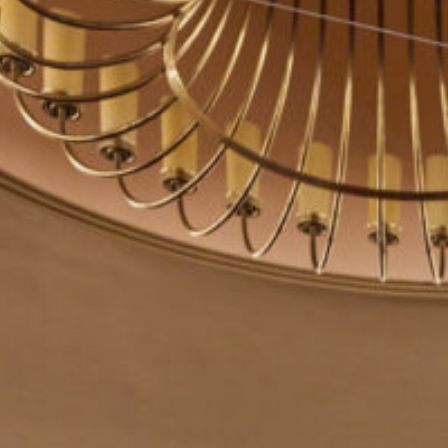
All-in-One LED Wände
e-Paper Displays