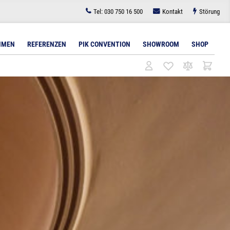
Tel:
030 750 16 500
Kontakt
Störung
HMEN
REFERENZEN
PIK CONVENTION
SHOWROOM
SHOP
l
tudiobeleuchtung
Architekturbeleuchtung
Bodenlösungen für Displays
Lichttechnik für
Zubehör
Videokonferenzen
Lichttechnik
Wandlösungen für Displays
Zubehör