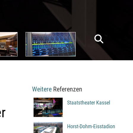
Weitere
Referenzen
Staatstheater Kassel
er
Horst-Dohm-Eisstadion