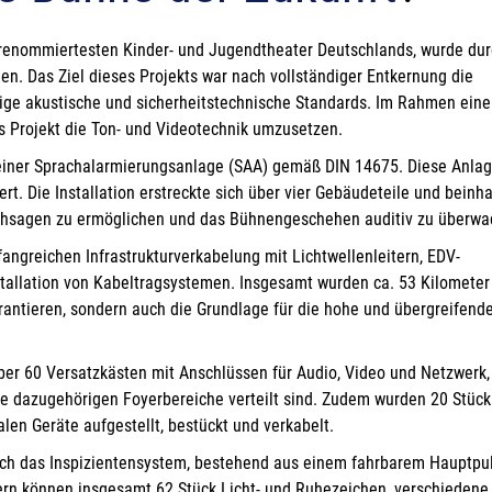
r renommiertesten Kinder- und Jugendtheater Deutschlands, wurde dur
n. Das Ziel dieses Projekts war nach vollständiger Entkernung die
ge akustische und sicherheitstechnische Standards. Im Rahmen eine
 Projekt die Ton- und Videotechnik umzusetzen​.
n einer Sprachalarmierungsanlage (SAA) gemäß DIN 14675. Diese Anla
rt. Die Installation erstreckte sich über vier Gebäudeteile und beinha
chsagen zu ermöglichen und das Bühnengeschehen auditiv zu überwac
angreichen Infrastrukturverkabelung mit Lichtwellenleitern, EDV-
stallation von Kabeltragsystemen. Insgesamt wurden ca. 53 Kilometer
arantieren, sondern auch die Grundlage für die hohe und übergreifend
ber 60 Versatzkästen mit Anschlüssen für Audio, Video und Netzwerk,
e dazugehörigen Foyerbereiche verteilt sind. Zudem wurden 20 Stück
len Geräte aufgestellt, bestückt und verkabelt.
auch das Inspizientensystem, bestehend aus einem fahrbarem Hauptpu
rn können insgesamt 62 Stück Licht- und Ruhezeichen, verschiedene 