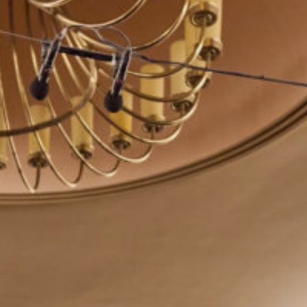
Newline Interactive Displays
21:9 Ultrawide Displa
Samsung Displays
SMART Boards Displays
SONY Displays
Viewsonic Displays