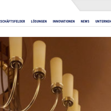
ESCHÄFTSFELDER
LÖSUNGEN
INNOVATIONEN
NEWS
UNTERNE
LED Bars
AVer Displays
DMX-Controller
Lichtpulte
Displays unter 32 Zol
S
Avocor
Displays 32 – 55 Zoll
DTEN Displays
Displays 56 – 65 Zoll
Iiyama Displays
Displays 66 – 75 Zoll
Legamaster Displays
Displays 76 – 85 Zoll
NEC Displays
Displays über 85 Zoll