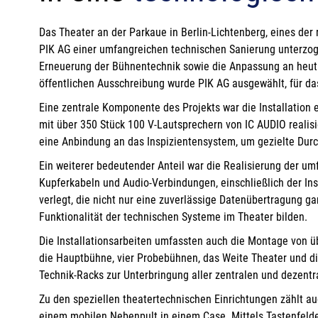
Das Theater an der Parkaue in Berlin-Lichtenberg, eines de
PIK AG einer umfangreichen technischen Sanierung unterzoge
Erneuerung der Bühnentechnik sowie die Anpassung an heuti
öffentlichen Ausschreibung wurde PIK AG ausgewählt, für das
Eine zentrale Komponente des Projekts war die Installatio
mit über 350 Stück 100 V-Lautsprechern von IC AUDIO realisie
eine Anbindung an das Inspizientensystem, um gezielte Dur
Ein weiterer bedeutender Anteil war die Realisierung der umf
Kupferkabeln und Audio-Verbindungen, einschließlich der In
verlegt, die nicht nur eine zuverlässige Datenübertragung g
Funktionalität der technischen Systeme im Theater bilden​.
Die Installationsarbeiten umfassten auch die Montage von ü
die Hauptbühne, vier Probebühnen, das Weite Theater und di
Technik-Racks zur Unterbringung aller zentralen und dezentra
Zu den speziellen theatertechnischen Einrichtungen zählt 
einem mobilen Nebenpult in einem Case. Mittels Tastenfelde