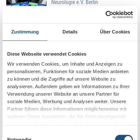
Neurologie e.V. Berlin
Spore – Initiative der Schöpflin
Zustimmung
Details
Über Cookies
Stiftung
Diese Webseite verwendet Cookies
Shopify Commerce Germany GmbH
Wir verwenden Cookies, um Inhalte und Anzeigen zu
Berlin
personalisieren, Funktionen für soziale Medien anbieten
zu können und die Zugriffe auf unsere Website zu
analysieren. Außerdem geben wir Informationen zu Ihrer
Alexander Technik Kongress
Verwendung unserer Website an unsere Partner für
soziale Medien, Werbung und Analysen weiter. Unsere
Partner führen diese Informationen möglicherweise mit
weiteren Daten zusammen, die Sie ihnen bereitgestellt
HiSolutions AG
haben oder die sie im Rahmen Ihrer Nutzung der Dienste
gesammelt haben.
Einwilligungsauswahl
Notwendig