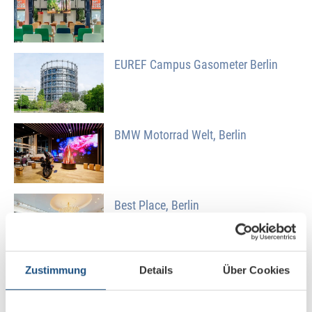
EUREF Campus Gasometer Berlin
BMW Motorrad Welt, Berlin
Best Place, Berlin
Zustimmung
Details
Über Cookies
Internationales DAX-Unternehmen