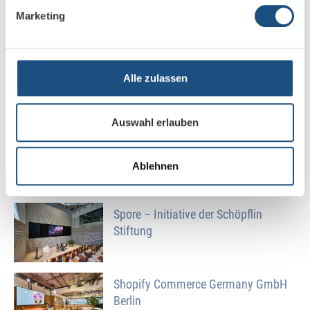
Universität Potsdam
Marketing
GKV Spitzenverband
Alle zulassen
Auswahl erlauben
Deutsche Gesellschaft für
Neurologie e.V. Berlin
Ablehnen
Spore – Initiative der Schöpflin
Stiftung
Shopify Commerce Germany GmbH
Berlin