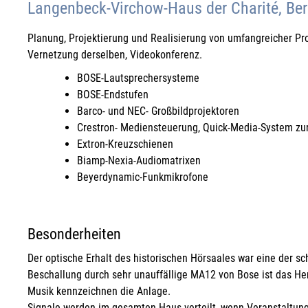
Langenbeck-Virchow-Haus der Charité, Ber
Planung, Projektierung und Realisierung von umfangreicher P
Vernetzung derselben, Videokonferenz.
BOSE-Lautsprechersysteme
BOSE-Endstufen
Barco- und NEC- Großbildprojektoren
Crestron- Mediensteuerung, Quick-Media-System zu
Extron-Kreuzschienen
Biamp-Nexia-Audiomatrixen
Beyerdynamic-Funkmikrofone
Besonderheiten
Der optische Erhalt des historischen Hörsaales war eine der sc
Beschallung durch sehr unauffällige MA12 von Bose ist das Her
Musik kennzeichnen die Anlage.
Signale werden im gesamten Haus verteilt, wenn Veranstaltung