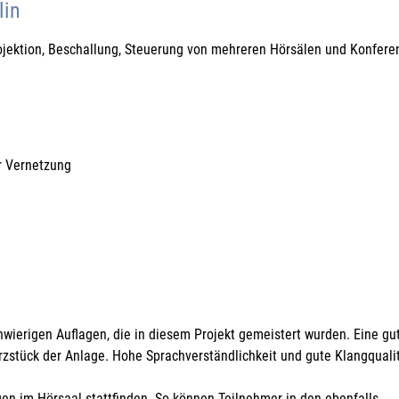
lin
rojektion, Beschallung, Steuerung von mehreren Hörsälen und Konfer
r Vernetzung
hwierigen Auflagen, die in diesem Projekt gemeistert wurden. Eine gu
zstück der Anlage. Hohe Sprachverständlichkeit und gute Klangqualit
en im Hörsaal stattfinden. So können Teilnehmer in den ebenfalls