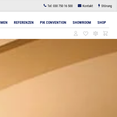
Tel:
030 750 16 500
Kontakt
Störung
HMEN
REFERENZEN
PIK CONVENTION
SHOWROOM
SHOP
l
tudiobeleuchtung
Architekturbeleuchtung
Bodenlösungen für Displays
Lichttechnik für
Zubehör
Videokonferenzen
Lichttechnik
Wandlösungen für Displays
Zubehör