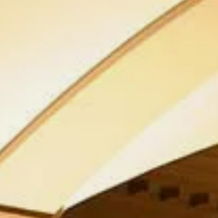
All-in-One LED Wände
e-Paper Displays