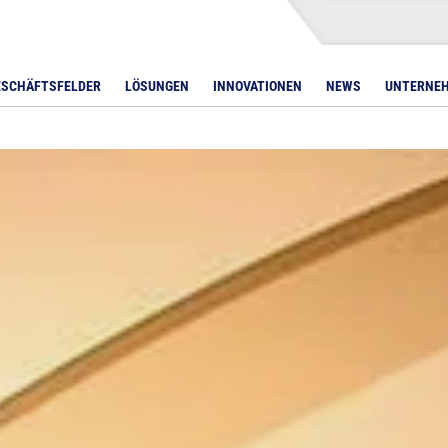
ESCHÄFTSFELDER
LÖSUNGEN
INNOVATIONEN
NEWS
UNTERNE
LED Bars
AVer Displays
DMX-Controller
Lichtpulte
Displays unter 32 Zol
S
Avocor
Displays 32 – 55 Zoll
DTEN Displays
Displays 56 – 65 Zoll
Iiyama Displays
Displays 66 – 75 Zoll
Legamaster Displays
Displays 76 – 85 Zoll
NEC Displays
Displays über 85 Zoll