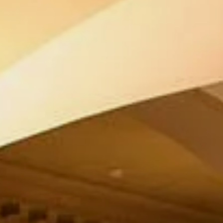
Newline Interactive Displays
21:9 Ultrawide Displa
Samsung Displays
SMART Boards Displays
SONY Displays
Viewsonic Displays