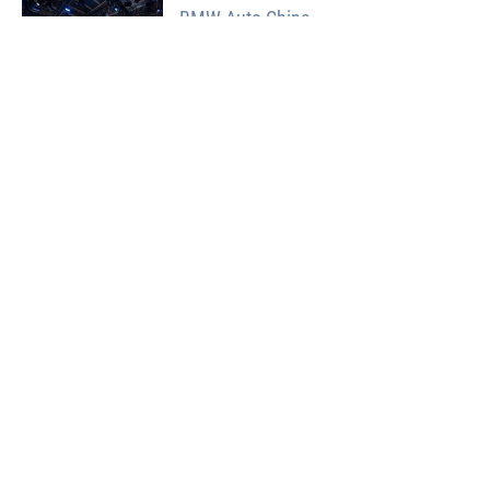
BMW Auto China
Die Continentale
Ludwig-Erhard-Haus der IHK Berlin
Technisches Finanzamt
STORK Umweltdienste GmbH
Magdeburg