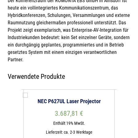
Der Konferenzraum der ROMONTA EBS GmbH in Amsdorf ist
heute ein vollintegriertes Kommunikationszentrum, das
Hybridkonferenzen, Schulungen, Versammlungen und externe
Raumnutzung gleichermaßen professionell unterstützt. Das
Projekt zeigt exemplarisch, was Enterprise-AV-Integration für
Industriekunden bedeutet: kein Set einzelner Geräte, sondern
ein durchgängig geplantes, programmiertes und in Betrieb
gesetztes System mit einem einzigen verantwortlichen
Partner.
Verwendete Produkte
iling
NEC P627UL Laser Projector
Crestro
 für
Camera 
3.687,81 €
räume
Enthält 19% MwSt.
Lieferzeit: ca. 2-3 Werktage